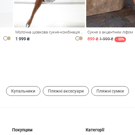
Молочна шовкова сукня-комбінація Душа
Сукня з акцентним ліфом
1 999 ₴
899 ₴
1 999 ₴
- 55%
Купальники
Пляжні аксесуари
Пляжні сумки
Покупцям
Категорії