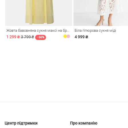
і
Сарафани
На
и
Жовта бавовняна сукня максі на бретелях
Біла гіпюрова сукня міді
1 299 ₴
3 799 ₴
4 999 ₴
- 66%
ні
Центр підтримки
Про компанію