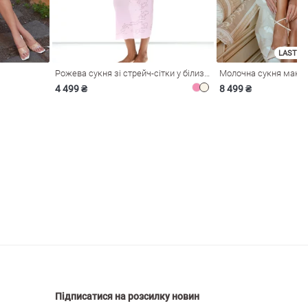
LAST SI
Рожева сукня зі стрейч-сітки у білизняному стилі
4 499 ₴
8 499 ₴
Підписатися на розсилку новин