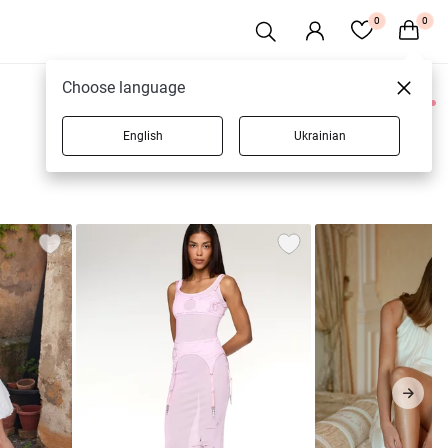
0
0
Choose language
0 товарів
English
Ukrainian