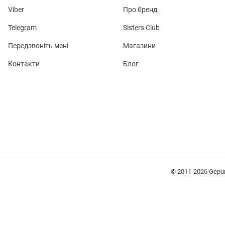
Viber
Про бренд
Telegram
Sisters Club
Передзвоніть мені
Магазини
Контакти
Блог
лизна
три
уляри
Косметика
Хустки
Панами
© 2011-2026 Gepu
ки