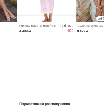
LAST SI
Рожева сукня зі стрейч-сітки у білизняному стилі
4 499 ₴
8 499 ₴
Підписатися на розсилку новин