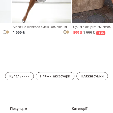
Молочна шовкова сукня-комбінація Душа
Сукня з акцентним ліфом
1 999 ₴
899 ₴
1 999 ₴
- 55%
Купальники
Пляжні аксесуари
Пляжні сумки
Покупцям
Категорії