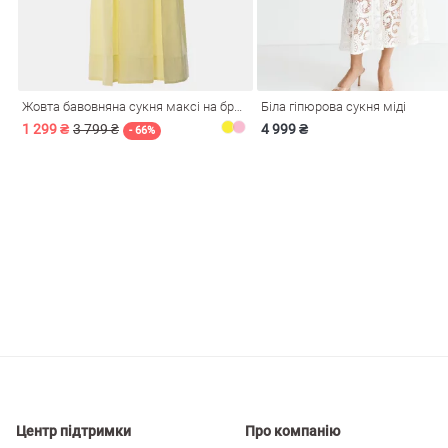
і
Сарафани
На
и
Жовта бавовняна сукня максі на бретелях
Біла гіпюрова сукня міді
1 299 ₴
3 799 ₴
4 999 ₴
- 66%
ні
Центр підтримки
Про компанію