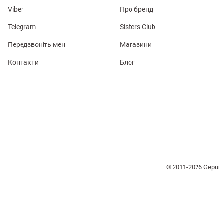
Viber
Про бренд
Telegram
Sisters Club
Передзвоніть мені
Магазини
Контакти
Блог
лизна
три
уляри
Косметика
Хустки
Панами
© 2011-2026 Gepu
ки