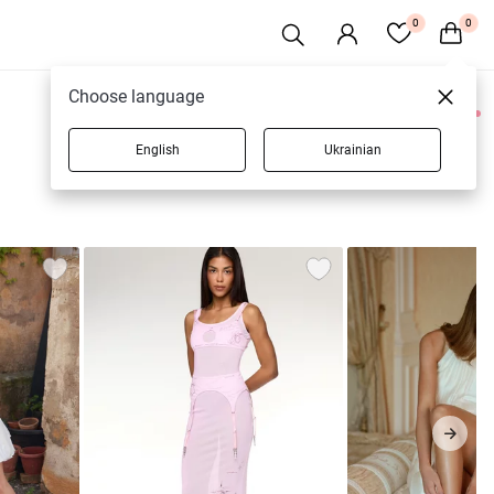
0
0
Choose language
0 товарів
English
Ukrainian