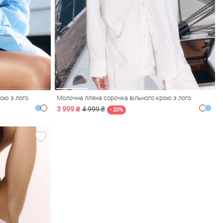
ою з лого
Молочна лляна сорочка вільного крою з лого
3 999 ₴
4 999 ₴
- 20%