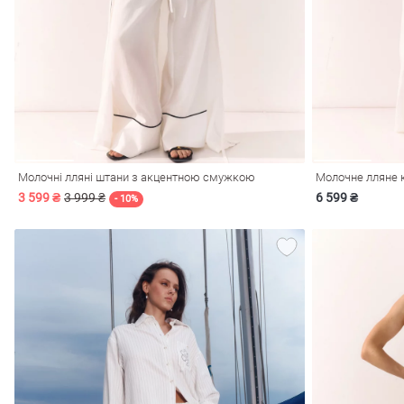
і
Сарафани
На
и
Молочні лляні штани з акцентною смужкою
Молочне лляне 
3 599 ₴
3 999 ₴
6 599 ₴
- 10%
ні