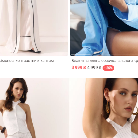
кімоно з контрастним кантом
Блакитна лляна сорочка вільного кр
3 999 ₴
4 999 ₴
- 20%