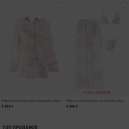
РАЗОМ ДЕШЕВШЕ
Бавовняна сорочка з рожевим морським принтом
Набір із купальника та штанів з брожевим морським принтом
3 999 ₴
4 499 ₴
ТОП ПРОДАЖІВ