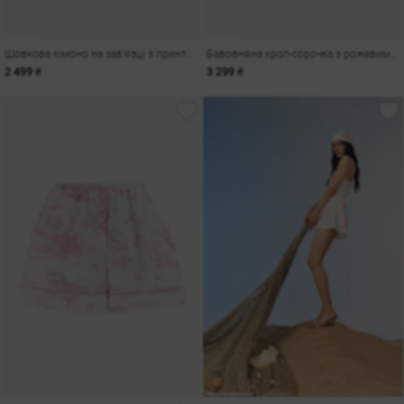
Шовкове кімоно на зав'язці з принтом
Бавовняна кроп-сорочка з рожевим морським принтом
2 499 ₴
3 299 ₴
и