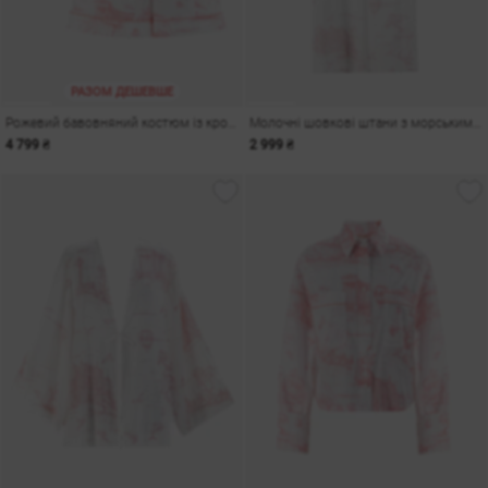
РАЗОМ ДЕШЕВШЕ
Рожевий бавовняний костюм із кроп-сорочки та шортів
Молочні шовкові штани з морським принтом
4 799 ₴
2 999 ₴