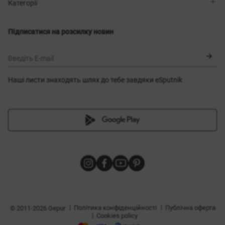
Магазини
Доставка
Категорії
Блог
Оплата
Вибір розміру
Новинки
Обмін та повернення
Сукні
Підписатися на розсилку новин
Сертифікати
Верхній одяг
Корсети
BLACK FRIDAY
Введіть E-mail
Наші листи знаходять шлях до тебе завдяки eSputnik
и
|
|
Політика конфіденційності
Публічна оферта
© 2011-2026 Gepur
|
Cookies policy