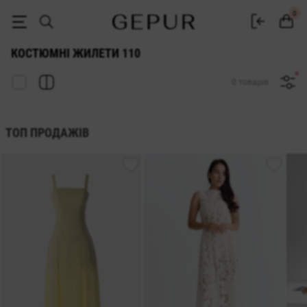
Костюмні Жилети 110 купити недорого в Києві та Україні ♡ інтерне
0
КОСТЮМНІ ЖИЛЕТИ 110
0 товарів
ТОП ПРОДАЖІВ