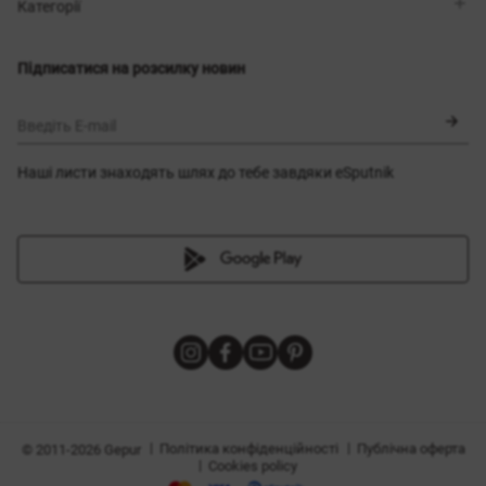
Магазини
Доставка
Категорії
Блог
Оплата
Вибір розміру
Новинки
Обмін та повернення
Сукні
Підписатися на розсилку новин
Сертифікати
Верхній одяг
Корсети
BLACK FRIDAY
Введіть E-mail
Наші листи знаходять шлях до тебе завдяки eSputnik
и
|
|
Політика конфіденційності
Публічна оферта
© 2011-2026 Gepur
|
Cookies policy