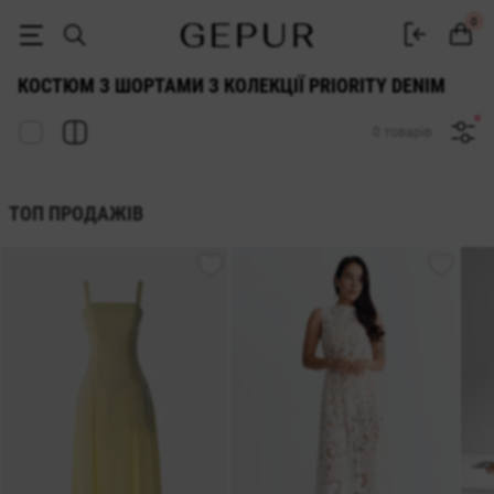
КОСТЮМ З ШОРТАМИ з колекції Priority denim купити недорого в Киє
0
КОСТЮМ З ШОРТАМИ З КОЛЕКЦІЇ PRIORITY DENIM
0 товарів
ТОП ПРОДАЖІВ