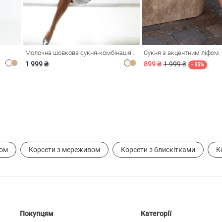
Молочна шовкова сукня-комбінація Душа
Сукня з акцентним ліфом
1 999 ₴
899 ₴
1 999 ₴
- 55%
том
Корсети з мереживом
Корсети з блискітками
К
Покупцям
Категорії