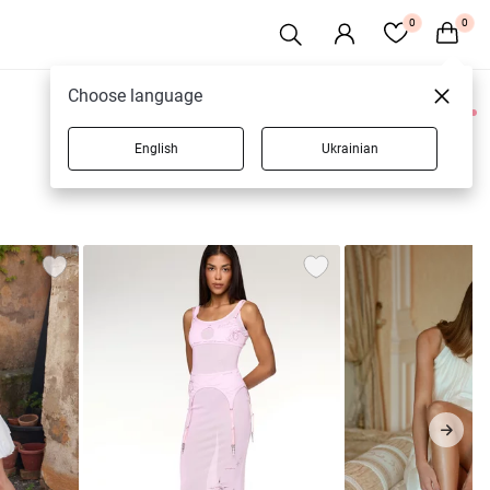
0
0
Choose language
0 товарів
English
Ukrainian