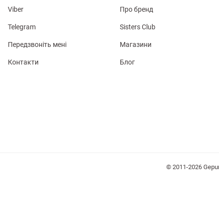
Viber
Про бренд
Telegram
Sisters Club
Передзвоніть мені
Магазини
Контакти
Блог
лизна
три
уляри
Косметика
Хустки
Панами
© 2011-2026 Gepu
ки