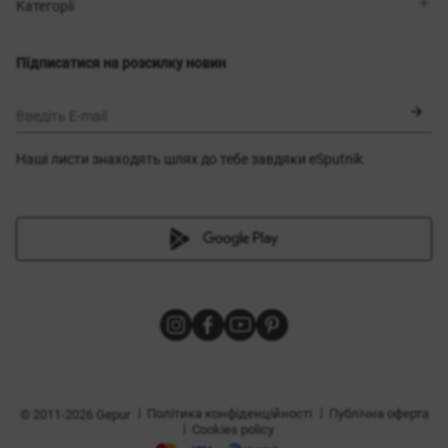
Магазини
Доставка
Категорії
Блог
Оплата
Вибір розміру
Новинки
Обмін та повернення
Сукні
Підписатися на розсилку новин
Сертифікати
Верхній одяг
Корсети
BLACK FRIDAY
Введіть E-mail
Наші листи знаходять шлях до тебе завдяки eSputnik
и
|
|
Політика конфіденційності
Публічна оферта
© 2011-2026 Gepur
|
Cookies policy