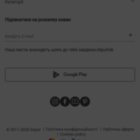
Магазини
Доставка
Категорії
Блог
Оплата
Вибір розміру
Новинки
Обмін та повернення
Сукні
Підписатися на розсилку новин
Сертифікати
Верхній одяг
Корсети
BLACK FRIDAY
Введіть E-mail
Наші листи знаходять шлях до тебе завдяки eSputnik
и
|
|
Політика конфіденційності
Публічна оферта
© 2011-2026 Gepur
|
Cookies policy