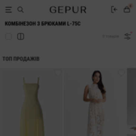
ЖІНОЧІ БРЮЧНІ КОМБІНЕЗОНИ L-75c купити недорого в Києві і Укра
0
КОМБІНЕЗОН З БРЮКАМИ L-75C
0 товарів
ТОП ПРОДАЖІВ