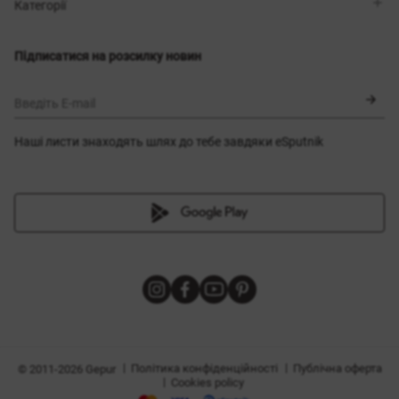
Магазини
Доставка
Категорії
Блог
Оплата
Вибір розміру
Новинки
Обмін та повернення
Сукні
Підписатися на розсилку новин
Сертифікати
Верхній одяг
Корсети
BLACK FRIDAY
Введіть E-mail
Наші листи знаходять шлях до тебе завдяки eSputnik
и
|
|
Політика конфіденційності
Публічна оферта
© 2011-2026 Gepur
|
Cookies policy