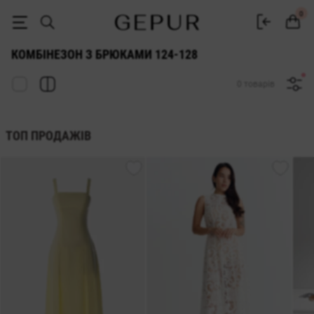
ЖІНОЧІ БРЮЧНІ КОМБІНЕЗОНИ 124-128 купити недорого в Києві і Ук
0
КОМБІНЕЗОН З БРЮКАМИ 124-128
0 товарів
ТОП ПРОДАЖІВ