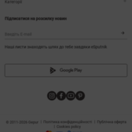
Магазини
Доставка
Категорії
Блог
Оплата
Вибір розміру
Новинки
Обмін та повернення
Сукні
Підписатися на розсилку новин
Сертифікати
Верхній одяг
Корсети
BLACK FRIDAY
Введіть E-mail
Наші листи знаходять шлях до тебе завдяки eSputnik
и
|
|
Політика конфіденційності
Публічна оферта
© 2011-2026 Gepur
|
Cookies policy