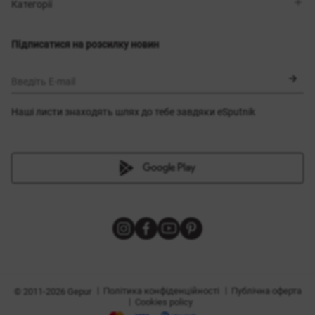
Магазини
Доставка
Категорії
Блог
Оплата
Вибір розміру
Новинки
Обмін та повернення
Сукні
Підписатися на розсилку новин
Сертифікати
Верхній одяг
Корсети
BLACK FRIDAY
Введіть E-mail
Наші листи знаходять шлях до тебе завдяки eSputnik
и
|
|
Політика конфіденційності
Публічна оферта
© 2011-2026 Gepur
|
Cookies policy