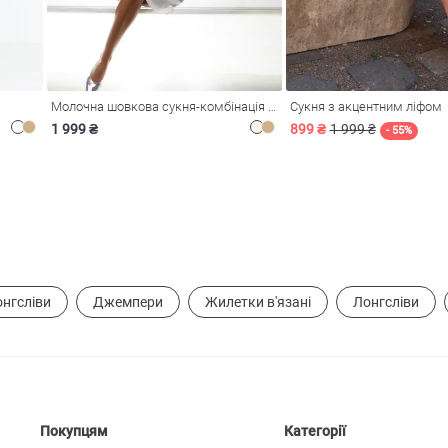
Молочна шовкова сукня-комбінація Душа
Сукня з акцентним ліфом
1 999 ₴
899 ₴
1 999 ₴
- 55%
онгсліви
Джемпери
Жилетки в'язані
Лонгсліви
Покупцям
Категорії