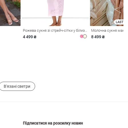
LAST SI
Рожева сукня зі стрейч-сітки у білизняному стилі
4 499 ₴
8 499 ₴
В'язані светри
Підписатися на розсилку новин