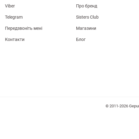
Viber
Про бренд
Telegram
Sisters Club
Передзвоніть мені
Магазини
Контакти
Блог
лизна
три
уляри
Косметика
Хустки
Панами
© 2011-2026 Gepu
ки