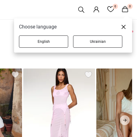
0
0
Choose language
0 товарів
English
Ukrainian