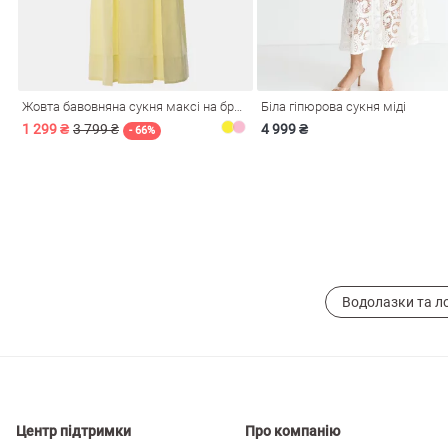
і
Сарафани
На
и
Жовта бавовняна сукня максі на бретелях
Біла гіпюрова сукня міді
1 299 ₴
3 799 ₴
4 999 ₴
- 66%
Водолазки та л
ні
Центр підтримки
Про компанію