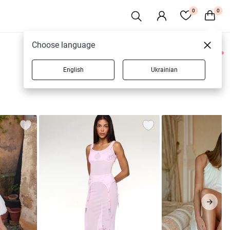
0
0
Choose language
0 товарів
English
Ukrainian