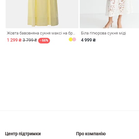
і
Сарафани
На
и
Жовта бавовняна сукня максі на бретелях
Біла гіпюрова сукня міді
1 299 ₴
3 799 ₴
4 999 ₴
- 66%
ні
Центр підтримки
Про компанію