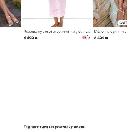
LAST SI
Рожева сукня зі стрейч-сітки у білизняному стилі
4 499 ₴
8 499 ₴
Підписатися на розсилку новин