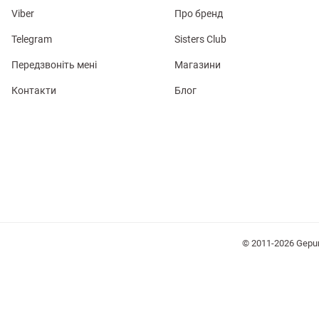
Viber
Про бренд
Telegram
Sisters Club
Передзвоніть мені
Магазини
Контакти
Блог
лизна
три
уляри
Косметика
Хустки
Панами
© 2011-2026 Gepu
ки