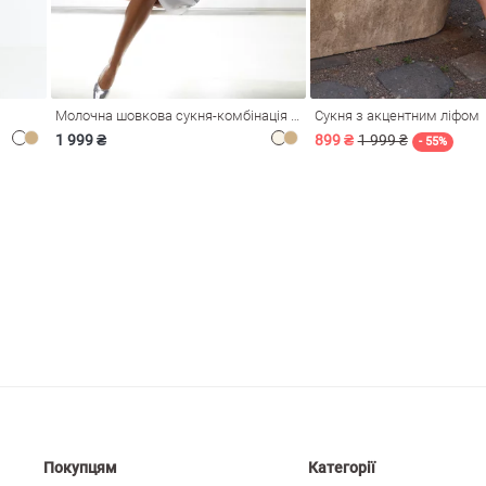
Молочна шовкова сукня-комбінація Душа
Сукня з акцентним ліфом
1 999 ₴
899 ₴
1 999 ₴
- 55%
Покупцям
Категорії