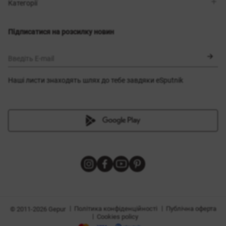
Магазини
Доставка
Категорії
Блог
Оплата
Вибір розміру
Новинки
Обмін та повернення
Сукні
Підписатися на розсилку новин
Сертифікати
Верхній одяг
Корсети
BLACK FRIDAY
Введіть E-mail
Наші листи знаходять шлях до тебе завдяки eSputnik
и
|
|
Політика конфіденційності
Публічна оферта
© 2011-2026 Gepur
|
Cookies policy