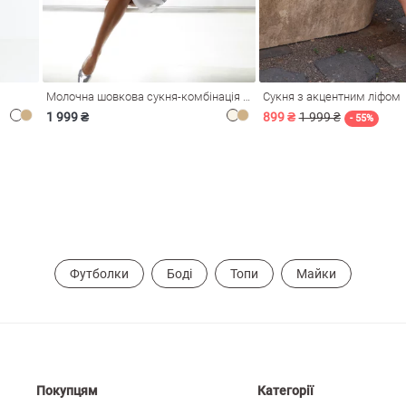
Молочна шовкова сукня-комбінація Душа
Сукня з акцентним ліфом
1 999 ₴
899 ₴
1 999 ₴
- 55%
Футболки
Боді
Топи
Майки
Покупцям
Категорії