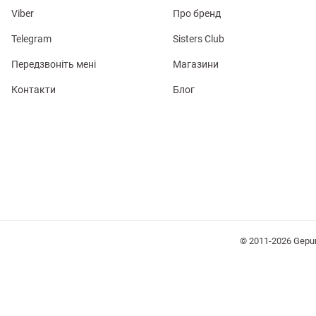
Viber
Про бренд
Telegram
Sisters Club
Передзвоніть мені
Магазини
Контакти
Блог
лизна
три
уляри
Косметика
Хустки
Панами
© 2011-2026 Gepu
ки