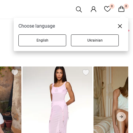
0
0
Choose language
0 товарів
English
Ukrainian