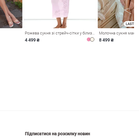
LAST SI
Рожева сукня зі стрейч-сітки у білизняному стилі
4 499 ₴
8 499 ₴
Підписатися на розсилку новин