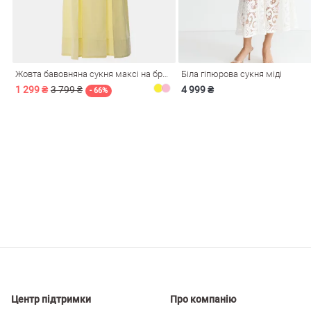
і
Сарафани
На
и
Жовта бавовняна сукня максі на бретелях
Біла гіпюрова сукня міді
1 299 ₴
3 799 ₴
4 999 ₴
- 66%
ні
Центр підтримки
Про компанію