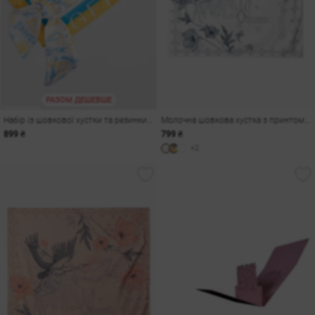
РАЗОМ ДЕШЕВШЕ
Набір із шовкової хустки та резинки 'Незалежна'
Молочна шовкова хустка з принтом Душа
899 ₴
799 ₴
+2