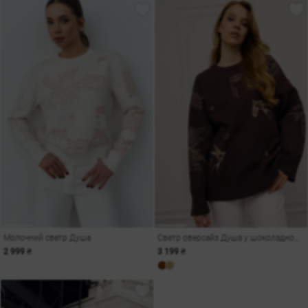
Молочний светр Душа
Светр оверсайз Душа у шоколадному відтінку
2 999 ₴
3 199 ₴