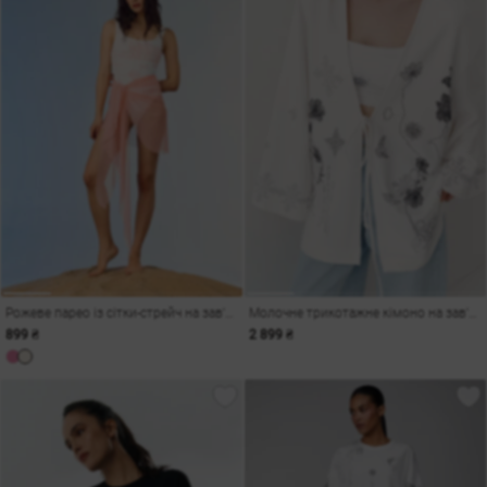
Рожеве парео із сітки-стрейч на зав'язці
Молочне трикотажне кімоно на зав'язці Душа
899 ₴
2 899 ₴