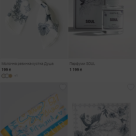
Молочна резинка-хустка Душа
Парфуми SOUL
199 ₴
1 199 ₴
+1