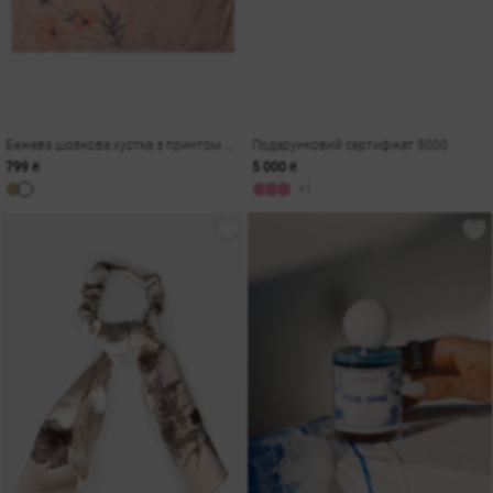
Бежева шовкова хустка з принтом Душа
Подарунковий сертифікат 5000
799 ₴
5 000 ₴
+1