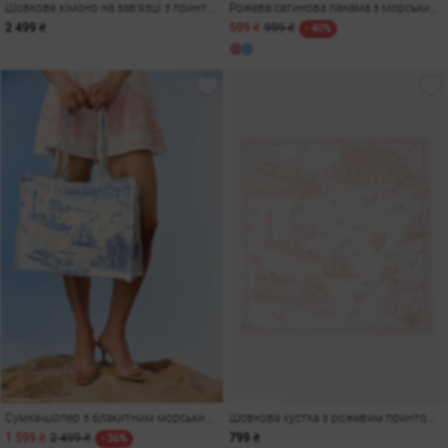
Шовкове кімоно на зав'язці з принтом
Рожева сатинова панама з морським принтом
2 499 ₴
599 ₴
999 ₴
- 40%
Сумка-шопер з блакитним морським принтом
Шовкова хустка з рожевим принтом Одеса
1 599 ₴
2 499 ₴
799 ₴
- 36%