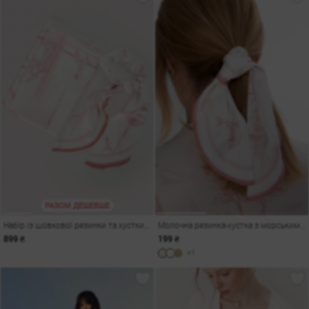
РАЗОМ ДЕШЕВШЕ
Набір із шовкової резинки та хустки з принтом Одеса
Молочна резинка-хустка з морським принтом
899 ₴
199 ₴
+1