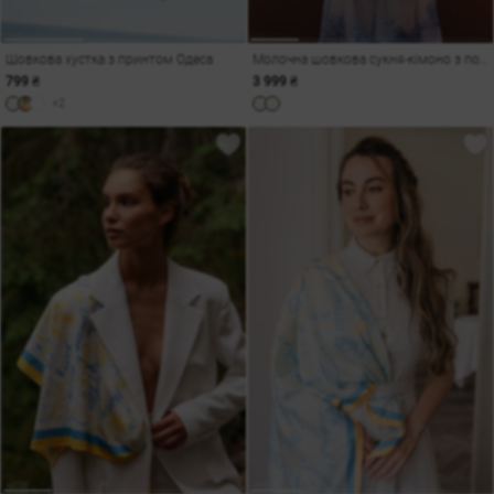
Шовкова хустка з принтом Одеса
Молочна шовкова сукня-кімоно з поясом
799 ₴
3 999 ₴
+2