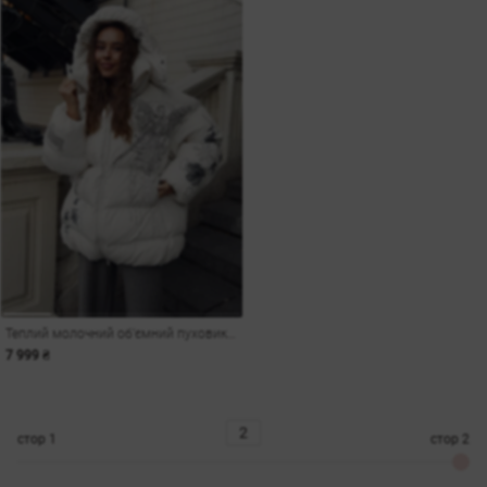
Теплий молочний об'ємний пуховик із принтом Душа
7 999 ₴
стор
1
стор
2