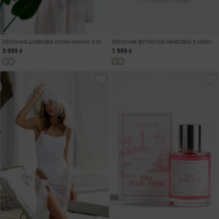
Молочна шовкова сукня-кімоно з морським принтом
Молочна футболка оверсайз з морським принтом Одеса
3 999 ₴
1 999 ₴