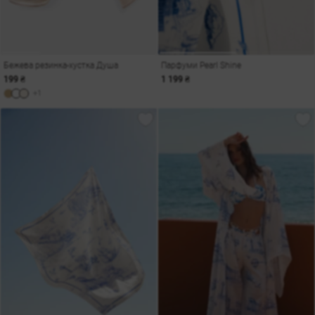
Бежева резинка-хустка Душа
Парфуми Pearl Shine
199 ₴
1 199 ₴
+1