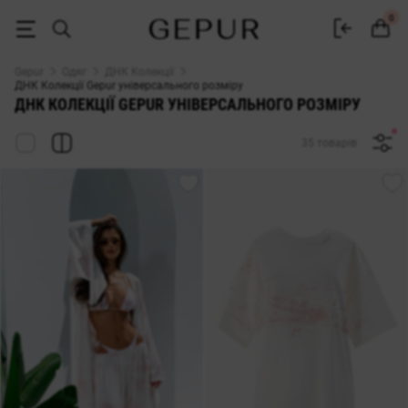
Товари ДНК Колекцій Gepur розміру UN — каталог
0
Gepur
Одяг
ДНК Колекції
ДНК Колекції Gepur універсального розміру
ДНК КОЛЕКЦІЇ GEPUR УНІВЕРСАЛЬНОГО РОЗМІРУ
35 товарів