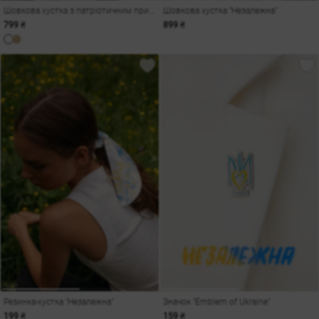
Шовкова хустка з патріотичним принтом
Шовкова хустка "Незалежна"
799 ₴
899 ₴
Резинка-хустка "Незалежна"
Значок "Emblem of Ukraine"
199 ₴
159 ₴