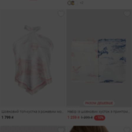
+2
РАЗОМ ДЕШЕВШЕ
Шовковий топ-хустка з рожевим морським принтом
Набір із шовкових хусток з принтом Одеса
1 799 ₴
1 259 ₴
1 399 ₴
- 10%