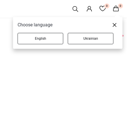
0
0
Choose language
English
Ukrainian
2 товарів