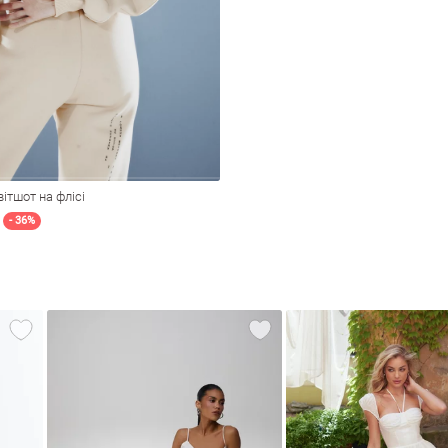
ітшот на флісі
- 36%