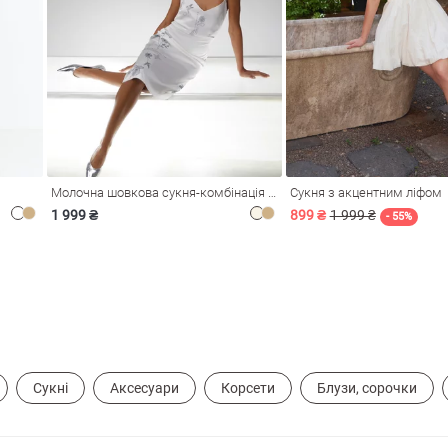
Молочна шовкова сукня-комбінація Душа
Сукня з акцентним ліфом
1 999 ₴
899 ₴
1 999 ₴
- 55%
Сукні
Аксесуари
Корсети
Блузи, сорочки