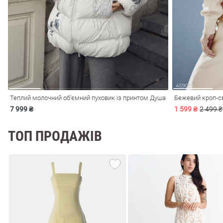
і
Сарафани
На
и
Теплий молочний об'ємний пуховик із принтом Душа
Бежевий кроп-св
7 999 ₴
1 599 ₴
2 499 ₴
ТОП ПРОДАЖІВ
ні