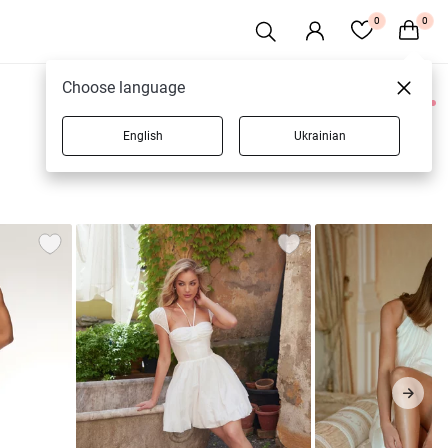
0
0
Choose language
0 товарів
English
Ukrainian