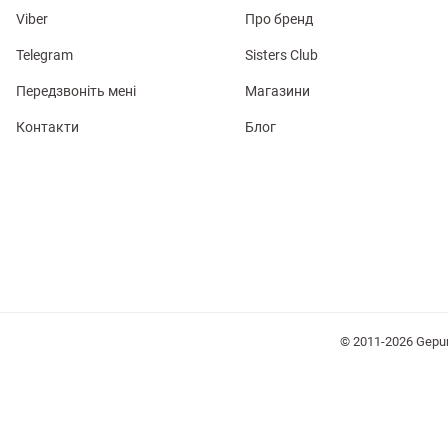
Viber
Про бренд
Telegram
Sisters Club
Передзвоніть мені
Магазини
Контакти
Блог
лизна
три
уляри
Косметика
Хустки
Панами
© 2011-2026 Gepu
ки