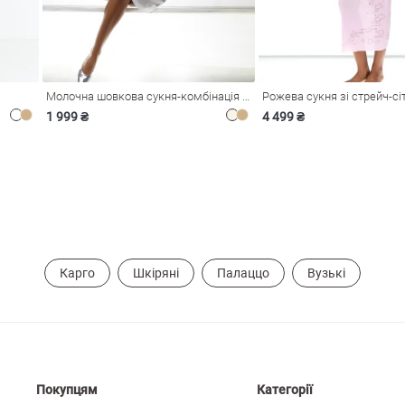
Молочна шовкова сукня-комбінація Душа
1 999 ₴
4 499 ₴
Карго
Шкіряні
Палаццо
Вузькі
Покупцям
Категорії