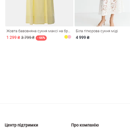
і
Сарафани
На
и
Жовта бавовняна сукня максі на бретелях
Біла гіпюрова сукня міді
1 299 ₴
3 799 ₴
4 999 ₴
- 66%
ні
Центр підтримки
Про компанію