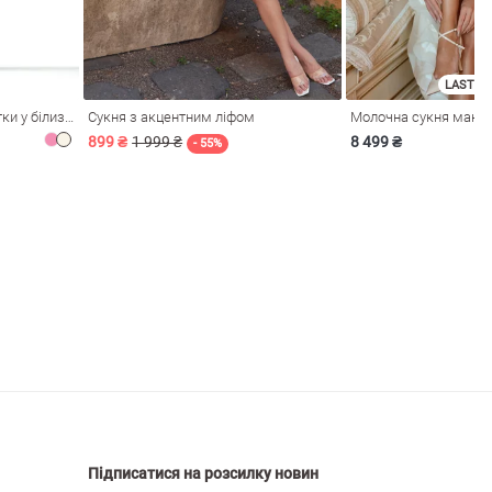
LAST SI
Рожева сукня зі стрейч-сітки у білизняному стилі
Сукня з акцентним ліфом
899 ₴
1 999 ₴
8 499 ₴
- 55%
Підписатися на розсилку новин