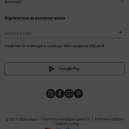
Магазини
Доставка
Категорії
Блог
Оплата
Вибір розміру
Новинки
Обмін та повернення
Сукні
Підписатися на розсилку новин
Сертифікати
Верхній одяг
Корсети
BLACK FRIDAY
Введіть E-mail
Наші листи знаходять шлях до тебе завдяки eSputnik
и
|
|
Політика конфіденційності
Публічна оферта
© 2011-2026 Gepur
|
Cookies policy