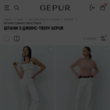
Жіночі штани з джинс-твілу купити — Gepur
0
Gepur
Одяг
Легінси, шорти, штани
Штани
Штани з джинс-твілу Gepur
ШТАНИ З ДЖИНС-ТВІЛУ GEPUR
2 товарів