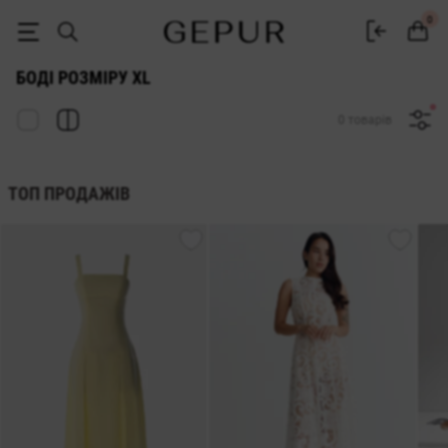
Купити жіночі боді розміру XL в інтернет-магазині GEPUR
0
БОДІ РОЗМІРУ XL
0 товарів
ТОП ПРОДАЖІВ