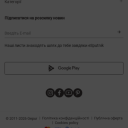
Магазини
Доставка
Категорії
Блог
Оплата
Вибір розміру
Новинки
Обмін та повернення
Сукні
Підписатися на розсилку новин
Сертифікати
Верхній одяг
Корсети
BLACK FRIDAY
Введіть E-mail
Наші листи знаходять шлях до тебе завдяки eSputnik
и
|
|
Політика конфіденційності
Публічна оферта
© 2011-2026 Gepur
|
Cookies policy