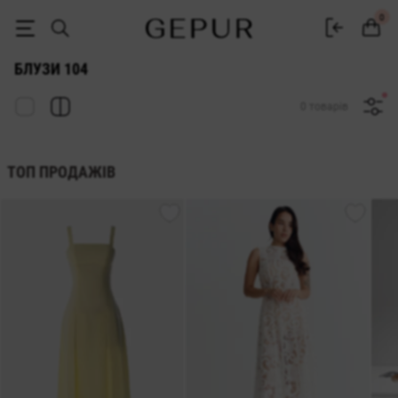
ЖІНОЧІ БЛУЗКИ 104 купити недорого в Києві та Україні ♡ інтернет
0
БЛУЗИ 104
0 товарів
ТОП ПРОДАЖІВ