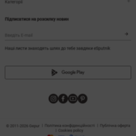
Магазини
Доставка
Категорії
Блог
Оплата
Вибір розміру
Новинки
Обмін та повернення
Сукні
Підписатися на розсилку новин
Сертифікати
Верхній одяг
Корсети
BLACK FRIDAY
Введіть E-mail
Наші листи знаходять шлях до тебе завдяки eSputnik
и
|
|
Політика конфіденційності
Публічна оферта
© 2011-2026 Gepur
|
Cookies policy