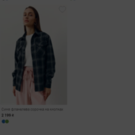
Синя фланелева сорочка на кнопках
2 199 ₴