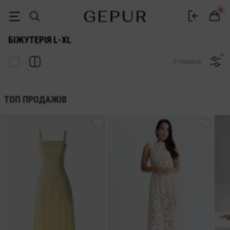
ЖІНОЧА БІЖУТЕРІЯ L-xl купити недорого в Києві та Україні ♡ інтер
0
БІЖУТЕРІЯ L-XL
0 товарів
ТОП ПРОДАЖІВ