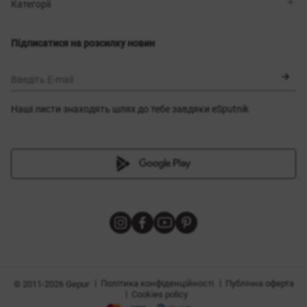
Магазини
Доставка
Категорії
Блог
Оплата
Вибір розміру
Новинки
Обмін та повернення
Сукні
Підписатися на розсилку новин
Сертифікати
Верхній одяг
Корсети
BLACK FRIDAY
Введіть E-mail
Наші листи знаходять шлях до тебе завдяки eSputnik
и
|
|
Політика конфіденційності
Публічна оферта
© 2011-2026 Gepur
|
Cookies policy