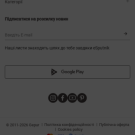
Магазини
Доставка
Категорії
Блог
Оплата
Вибір розміру
Новинки
Обмін та повернення
Сукні
Підписатися на розсилку новин
Сертифікати
Верхній одяг
Корсети
BLACK FRIDAY
Введіть E-mail
Наші листи знаходять шлях до тебе завдяки eSputnik
и
|
|
Політика конфіденційності
Публічна оферта
© 2011-2026 Gepur
|
Cookies policy