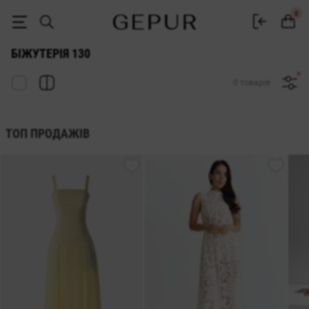
ЖІНОЧА БІЖУТЕРІЯ 130 купити недорого в Києві та Україні ♡ інтер
0
БІЖУТЕРІЯ 130
0 товарів
ТОП ПРОДАЖІВ