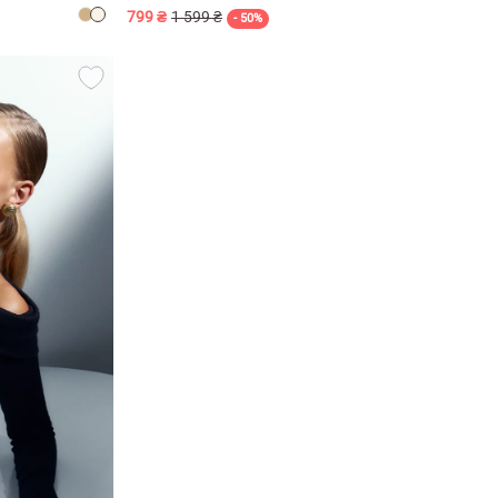
799 ₴
1 599 ₴
- 50%