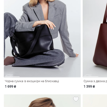
Чорна сумка із екошкіри на блискавці
Сумка з двома р
1 699 ₴
1 399 ₴