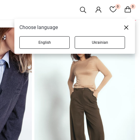
0
0
18 товарів
Choose language
English
Ukrainian