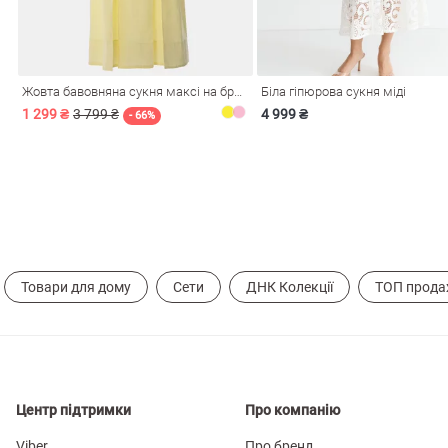
Жовта бавовняна сукня максі на бретелях
Біла гіпюрова сукня міді
1 299 ₴
3 799 ₴
4 999 ₴
- 66%
Товари для дому
Сети
ДНК Колекції
ТОП прода
Центр підтримки
Про компанію
Viber
Про бренд