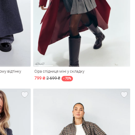
му відтінку
Сіра спідниця міні у складку
799 ₴
2 699 ₴
- 70%