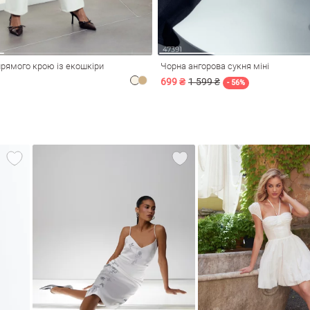
рямого крою із екошкіри
Чорна ангорова сукня міні
699 ₴
1 599 ₴
- 56%