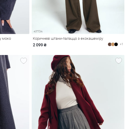
ку моко
Коричневі штани-палаццо з екокашеміру
+1
2 099 ₴