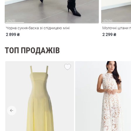
Чорна сукня-баска зі спідницею міні
Молочні штани п
2 899 ₴
2 299 ₴
ТОП ПРОДАЖІВ