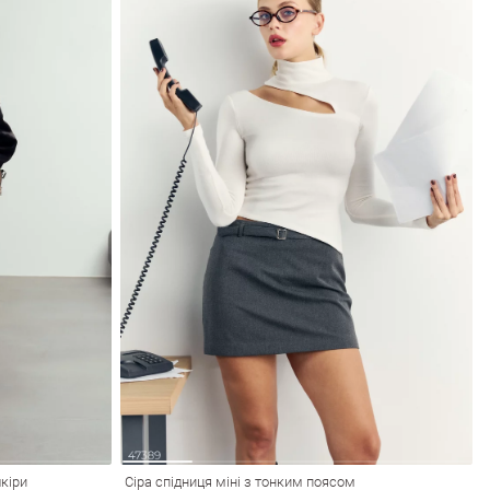
кіри
Сіра спідниця міні з тонким поясом