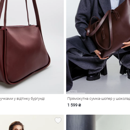
учками у відтінку бургунді
Прямокутна сумка-шопер у шоколад
1 599 ₴