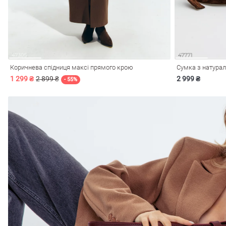
і
Сарафани
На
и
Коричнева спідниця максі прямого крою
Сумка з натурал
1 299 ₴
2 899 ₴
2 999 ₴
- 55%
ні