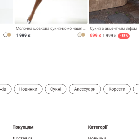
Молочна шовкова сукня-комбінація Душа
Сукня з акцентним ліфом
1 999 ₴
899 ₴
1 999 ₴
- 55%
жів
Новинки
Сукні
Аксесуари
Корсети
Покупцям
Категорії
Доставка
Новинки