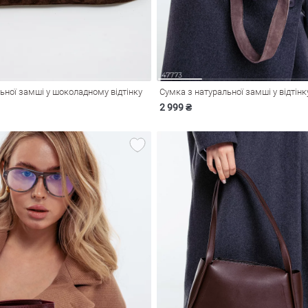
ьної замші у шоколадному відтінку
Сумка з натуральної замші у відтін
2 999 ₴