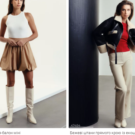
-балон міні
Бежеві штани прямого крою із екош