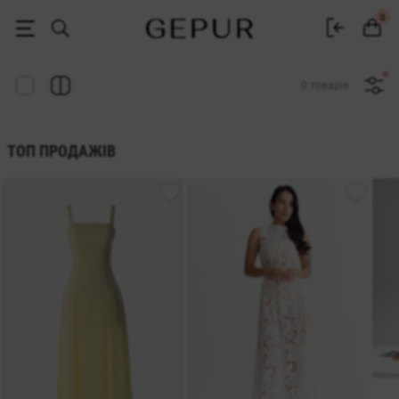
Жіночий одяг, взуття та аксесуари | Gepur
0
0 товарів
ТОП ПРОДАЖІВ