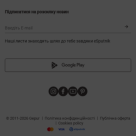
Вибір розміру
Новинки
Обмін та повернення
Сукні
Підписатися на розсилку новин
Сертифікати
Верхній одяг
Корсети
BLACK FRIDAY
Введіть E-mail
Наші листи знаходять шлях до тебе завдяки eSputnik
и
|
|
Політика конфіденційності
Публічна оферта
© 2011-2026 Gepur
|
Cookies policy