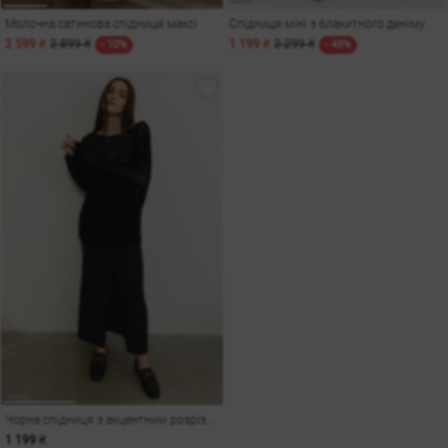
Молочна сатинова спідниця максі
Спідниця міні з блакитного деніму
2 599 ₴
2 899 ₴
1 199 ₴
2 299 ₴
- 10%
- 48%
Чорна спідниця з акцентним розрізом
1 199 ₴