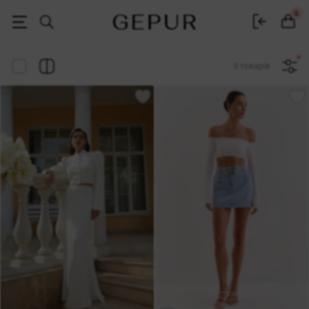
Жіночий одяг, взуття та аксесуари | Gepur
0
3 товарів