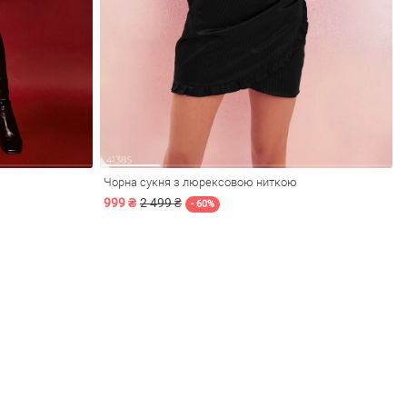
Чорна сукня з люрексовою ниткою
999 ₴
2 499 ₴
- 60%