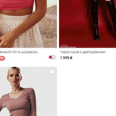
вняний топ зі шнурівкою
Чорна сукня з драпіруванням
1 999 ₴
60%