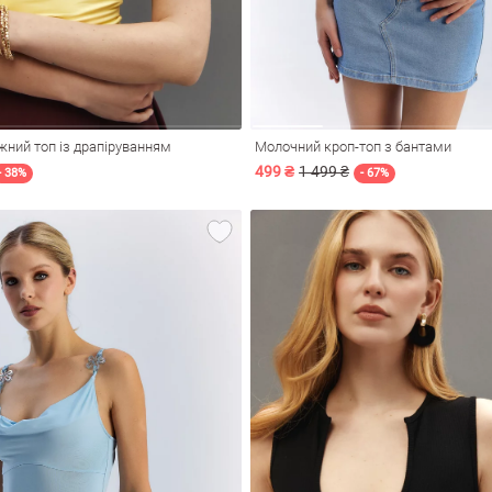
ний топ із драпіруванням
Молочний кроп-топ з бантами
499 ₴
1 499 ₴
- 38%
- 67%