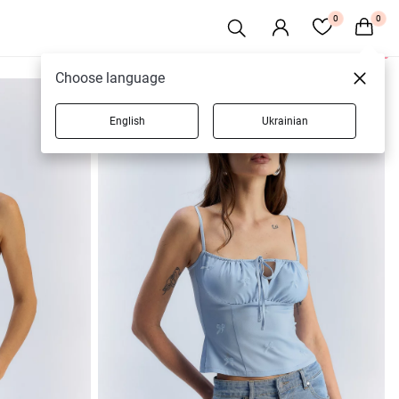
0
0
26 товарів
Choose language
English
Ukrainian