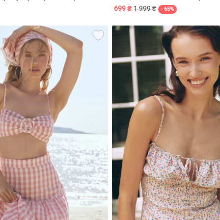
699 ₴
1 999 ₴
- 65%