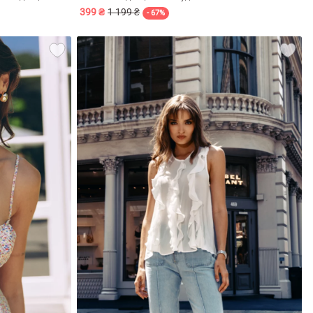
399 ₴
1 199 ₴
- 67%