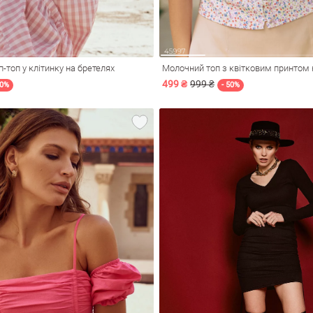
-топ у клітинку на бретелях
Молочний топ з квітковим принтом 
499 ₴
999 ₴
60%
- 50%