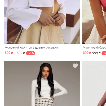
Молочний кроп-топ з довгим рукавом
Малиновий баво
399 ₴
1 399 ₴
399 ₴
999 ₴
- 71%
- 