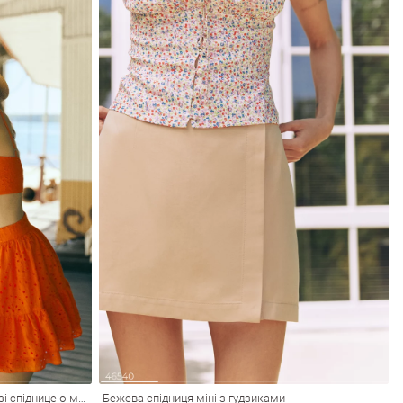
Помаранчевий комплект із прошви зі спідницею міні
Бежева спідниця міні з гудзиками