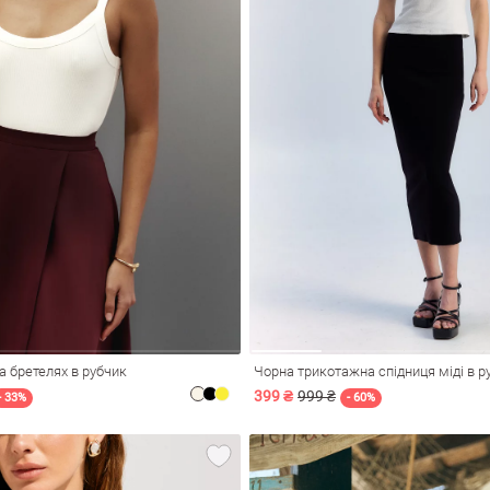
а бретелях в рубчик
Чорна трикотажна спідниця міді в р
399 ₴
999 ₴
- 33%
- 60%