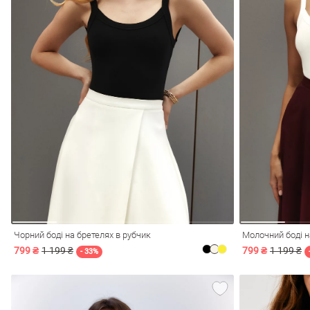
Чорний боді на бретелях в рубчик
Молочний боді н
799 ₴
1 199 ₴
799 ₴
1 199 ₴
- 33%