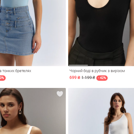
а тонких бретелях
Чорний боді в рубчик з вирізом
699 ₴
1 199 ₴
50%
- 42%