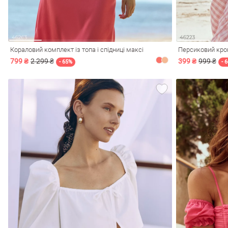
Кораловий комплект із топа і спідниці максі
Персиковий кроп
799 ₴
2 299 ₴
399 ₴
999 ₴
- 65%
- 