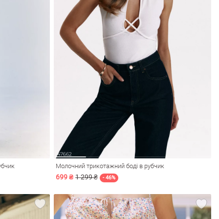
убчик
Молочний трикотажний боді в рубчик
699 ₴
1 299 ₴
- 46%