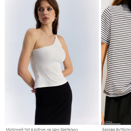
Молочний топ в рубчик на одну бретельку
Базова футболк