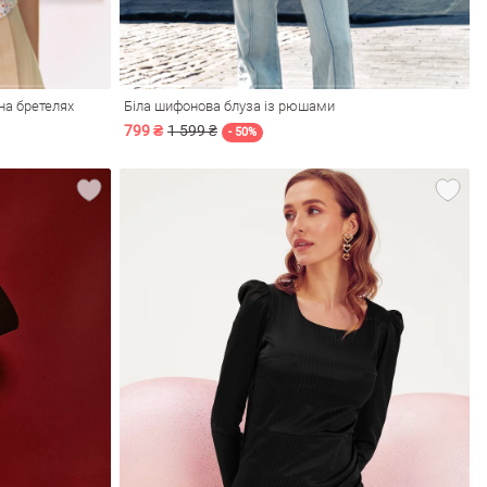
на бретелях
Біла шифонова блуза із рюшами
799 ₴
1 599 ₴
- 50%