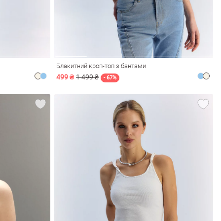
Блакитний кроп-топ з бантами
499 ₴
1 499 ₴
- 67%