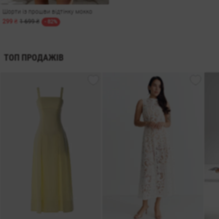
Шорти із прошви відтінку мокко
299 ₴
1 699 ₴
- 82%
ТОП ПРОДАЖІВ