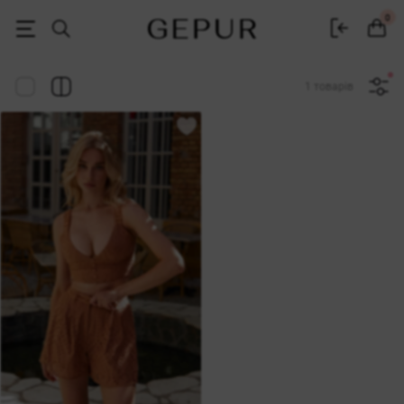
Жіночий одяг, взуття та аксесуари | Gepur
0
1 товарів