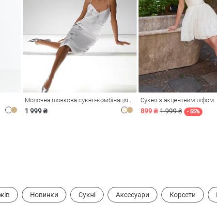
Молочна шовкова сукня-комбінація Душа
Сукня з акцентним ліфом
1 999 ₴
899 ₴
1 999 ₴
- 55%
жів
Новинки
Сукні
Аксесуари
Корсети