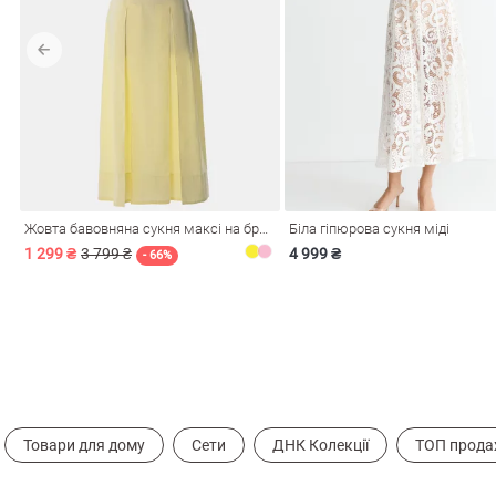
Жовта бавовняна сукня максі на бретелях
Біла гіпюрова сукня міді
1 299 ₴
3 799 ₴
4 999 ₴
- 66%
Товари для дому
Сети
ДНК Колекції
ТОП прода