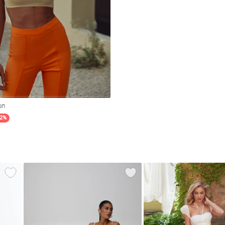
оп
72%