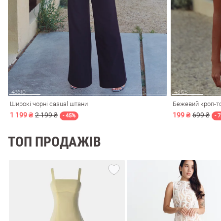
лизна
три
Широкі чорні casual штани
Бежевий кроп-т
1 199 ₴
2 199 ₴
199 ₴
699 ₴
- 45%
- 
ТОП ПРОДАЖІВ
уляри
Косметика
Хустки
Панами
ки