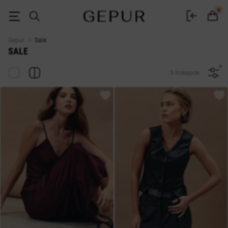
Распродажа женской одежды GEPUR до -70%: скидки и акции на пл
0
Gepur
Sale
SALE
3 товаров