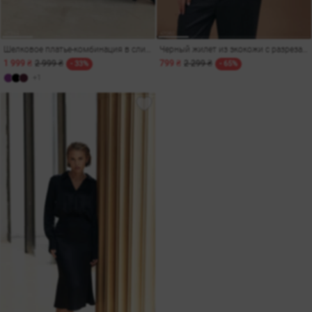
Шелковое платье-комбинация в сливовом оттенке
Черный жилет из экокожи с разрезами
1 999 ₴
2 999 ₴
799 ₴
2 299 ₴
- 33%
- 65%
+1