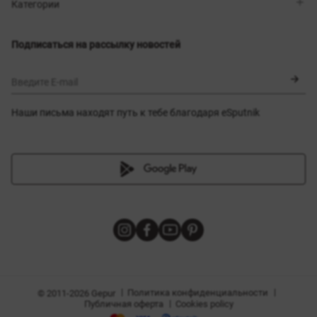
Магазины
Доставка
Категории
Блог
Оплата
Выбор размера
Новинки
Обмен и возврат
Платья
Подписаться на рассылку новостей
Сертификаты
Верхняя одежда
Корсеты
BLACK FRIDAY
Введите E-mail
Наши письма находят путь к тебе благодаря eSputnik
амы
|
|
Политика конфиденциальности
© 2011-2026 Gepur
|
Публичная оферта
Cookies policy