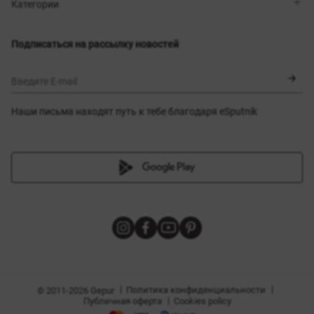
Магазины
Доставка
Категории
Блог
Оплата
Выбор размера
Новинки
Обмен и возврат
Платья
Подписаться на рассылку новостей
Сертификаты
Верхняя одежда
Корсеты
BLACK FRIDAY
Введите E-mail
Наши письма находят путь к тебе благодаря eSputnik
амы
|
|
Политика конфиденциальности
© 2011-2026 Gepur
|
Публичная оферта
Cookies policy