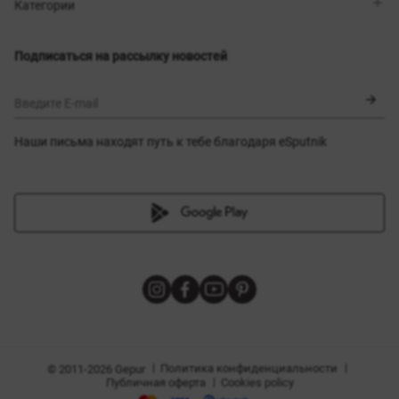
Магазины
Доставка
Категории
Блог
Оплата
Выбор размера
Новинки
Обмен и возврат
Платья
Подписаться на рассылку новостей
Сертификаты
Верхняя одежда
Корсеты
BLACK FRIDAY
Введите E-mail
Наши письма находят путь к тебе благодаря eSputnik
амы
|
|
Политика конфиденциальности
© 2011-2026 Gepur
|
Публичная оферта
Cookies policy