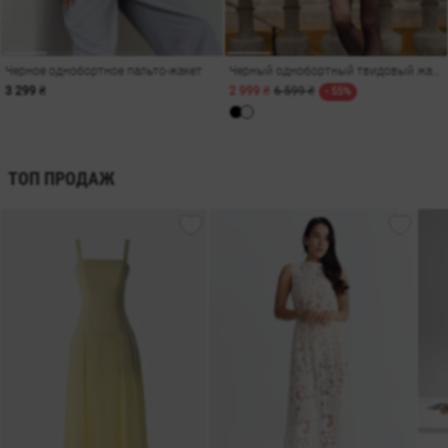
Черное однобортное пальто-жакет
Черный однобортный твидовый жакет с пуговицами
3 299 ₴
2 999 ₴
6 599 ₴
- 55%
ТОП ПРОДАЖ