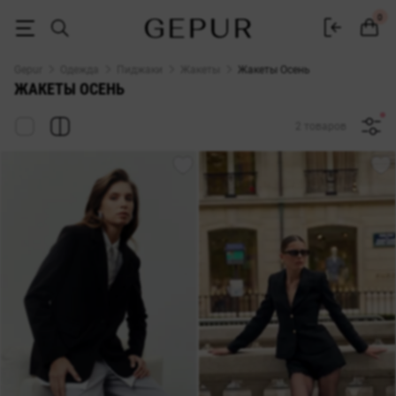
ЖЕНСКИЕ ЖАКЕТЫ Осень купить недорого в Киеве и Украине ♡ ин
0
Gepur
Одежда
Пиджаки
Жакеты
Жакеты Осень
ЖАКЕТЫ ОСЕНЬ
2 товаров