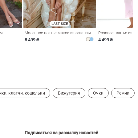
LAST SIZE
ом
Молочное платье макси из органзы с рюшами
8 499 ₴
4 499 ₴
мки, клатчи, кошельки
Бижутерия
Очки
Ремни
Подписаться на рассылку новостей