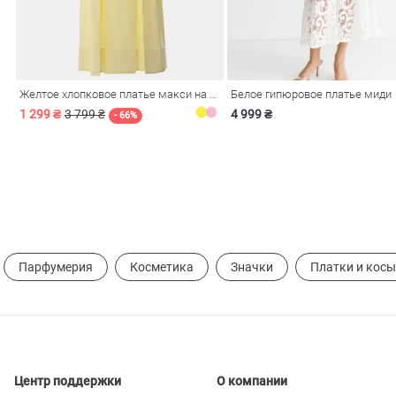
ечерние
Сарафаны
На
ные
ки
Желтое хлопковое платье макси на бретелях
Белое гипюровое платье миди
1 299 ₴
3 799 ₴
4 999 ₴
- 66%
Парфумерия
Косметика
Значки
Платки и кос
си
Кожаные
Центр поддержки
О компании