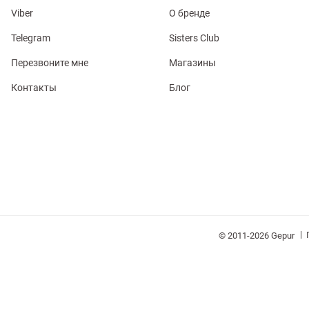
Viber
О бренде
Telegram
Sisters Club
Перезвоните мне
Магазины
Контакты
Блог
обелье
витеры
ия
Очки
Косметика
Платки
Панамы
|
© 2011-2026 Gepur