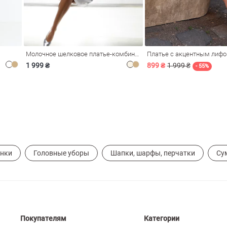
Молочное шелковое платье-комбинация Душа
Платье с акцентным лиф
1 999 ₴
899 ₴
1 999 ₴
- 55%
ынки
Головные уборы
Шапки, шарфы, перчатки
Су
Покупателям
Категории