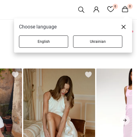
0
0
Choose language
0 товаров
English
Ukrainian