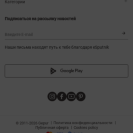
Магазины
Доставка
Категории
Блог
Оплата
Выбор размера
Новинки
Обмен и возврат
Платья
Подписаться на рассылку новостей
Сертификаты
Верхняя одежда
Корсеты
BLACK FRIDAY
Введите E-mail
Наши письма находят путь к тебе благодаря eSputnik
амы
|
|
Политика конфиденциальности
© 2011-2026 Gepur
|
Публичная оферта
Cookies policy