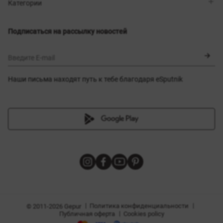
Магазины
Доставка
Категории
Блог
Оплата
Выбор размера
Новинки
Обмен и возврат
Платья
Подписаться на рассылку новостей
Сертификаты
Верхняя одежда
Корсеты
BLACK FRIDAY
Введите E-mail
Наши письма находят путь к тебе благодаря eSputnik
амы
|
|
Политика конфиденциальности
© 2011-2026 Gepur
|
Публичная оферта
Cookies policy