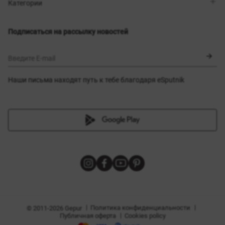
Магазины
Доставка
Категории
Блог
Оплата
Выбор размера
Новинки
Обмен и возврат
Платья
Подписаться на рассылку новостей
Сертификаты
Верхняя одежда
Корсеты
BLACK FRIDAY
Введите E-mail
Наши письма находят путь к тебе благодаря eSputnik
амы
|
|
Политика конфиденциальности
© 2011-2026 Gepur
|
Публичная оферта
Cookies policy