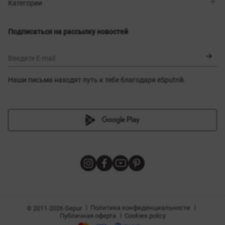
Магазины
Доставка
Категории
Блог
Оплата
Выбор размера
Новинки
Обмен и возврат
Платья
Подписаться на рассылку новостей
Сертификаты
Верхняя одежда
Корсеты
BLACK FRIDAY
Введите E-mail
Наши письма находят путь к тебе благодаря eSputnik
амы
|
|
Политика конфиденциальности
© 2011-2026 Gepur
|
Публичная оферта
Cookies policy