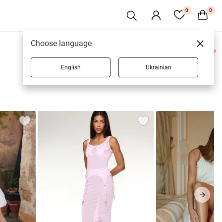
0
0
Choose language
0 товаров
English
Ukrainian