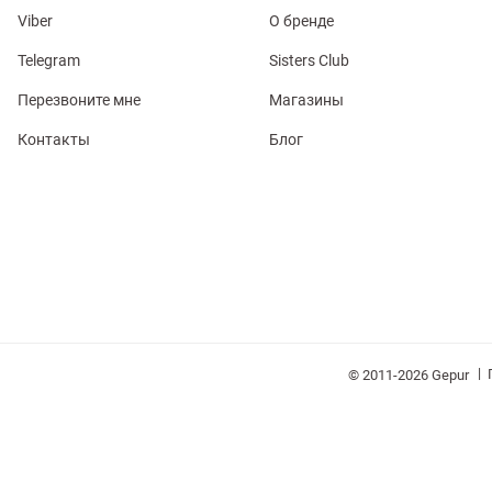
Viber
О бренде
Telegram
Sisters Club
Перезвоните мне
Магазины
Контакты
Блог
обелье
витеры
ия
Очки
Косметика
Платки
Панамы
|
© 2011-2026 Gepur