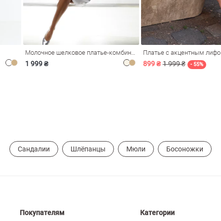
Молочное шелковое платье-комбинация Душа
Платье с акцентным лиф
1 999 ₴
899 ₴
1 999 ₴
- 55%
Сандалии
Шлёпанцы
Мюли
Босоножки
Покупателям
Категории