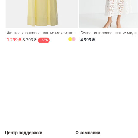
ечерние
Сарафаны
На
ные
ки
Желтое хлопковое платье макси на бретелях
Белое гипюровое платье миди
1 299 ₴
3 799 ₴
4 999 ₴
- 66%
си
Кожаные
Центр поддержки
О компании