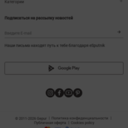
Магазины
Доставка
Категории
Блог
Оплата
Выбор размера
Новинки
Обмен и возврат
Платья
Подписаться на рассылку новостей
Сертификаты
Верхняя одежда
Корсеты
BLACK FRIDAY
Введите E-mail
Наши письма находят путь к тебе благодаря eSputnik
амы
|
|
Политика конфиденциальности
© 2011-2026 Gepur
|
Публичная оферта
Cookies policy