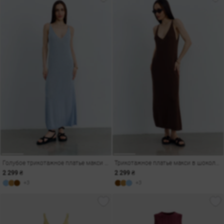
Голубое трикотажное платье макси с разрезом
Трикотажное платье макси в шоколадном оттенке с разрезом
2 299 ₴
2 299 ₴
+3
+3