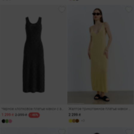
Черное хлопковое платье макси с ажурной вязкой
Желтое трикотажное платье макси с разрезом
1 299 ₴
2 399 ₴
2 299 ₴
- 46%
+3