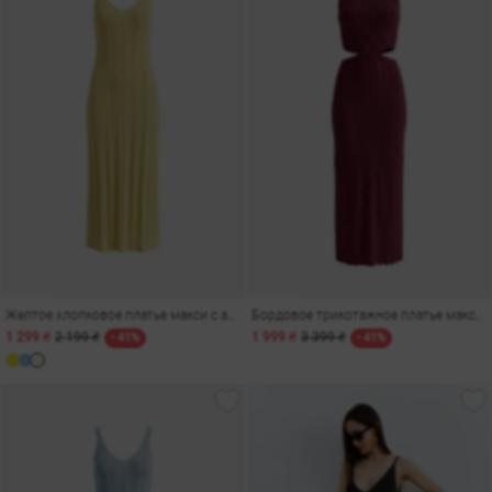
Желтое хлопковое платье макси с ажурной вязкой
Бордовое трикотажное платье макси с акцентными вырезами
1 299 ₴
2 199 ₴
1 999 ₴
3 399 ₴
- 41%
- 41%