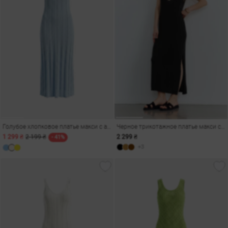
Голубое хлопковое платье макси с ажурной вязкой
Черное трикотажное платье макси с разрезом
1 299 ₴
2 199 ₴
2 299 ₴
- 41%
+3