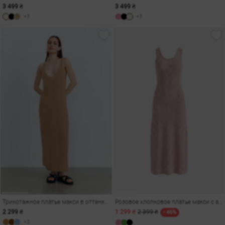
3 499 ₴
3 499 ₴
+3
+3
Трикотажное платье макси в оттенке кемел с разрезом
Розовое хлопковое платье макси с ажурной вязкой
2 299 ₴
1 299 ₴
2 399 ₴
- 46%
+3