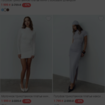
Голубое трикотажное платье мини с боковым шлейфом
1 999 ₴
3 799 ₴
- 47%
Молочное трикотажное платье мини с открытой спиной
Голубое трикотажное платье макси с разрезом
1 999 ₴
3 599 ₴
1 799 ₴
2 999 ₴
- 44%
- 40%