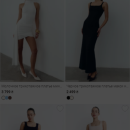
Молочное трикотажное платье мини с боковым шлейфом
Черное трикотажное платье макси на тонких бретелях
3 799 ₴
2 499 ₴