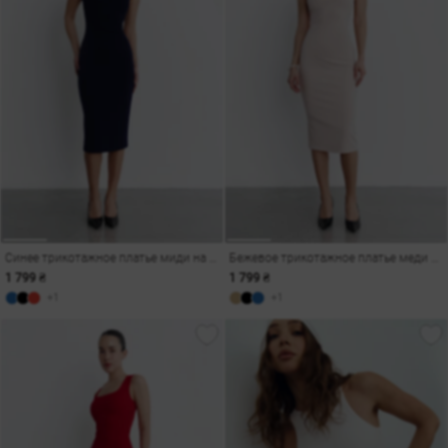
Синее трикотажное платье миди на широких бретелях
Бежевое трикотажное платье меди на широких бретелях
1 799 ₴
1 799 ₴
+1
+1