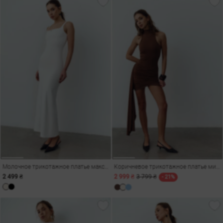
Молочное трикотажное платье макси на тонких бретелях
Коричневое трикотажное платье мини с боковым шлейфом
2 499 ₴
2 999 ₴
3 799 ₴
- 21%