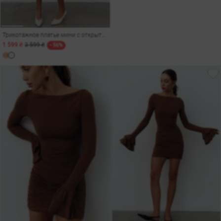
Трикотажное платье мини с открытой спиной в персиковом оттенке
1 599 ₴
3 599 ₴
- 56%