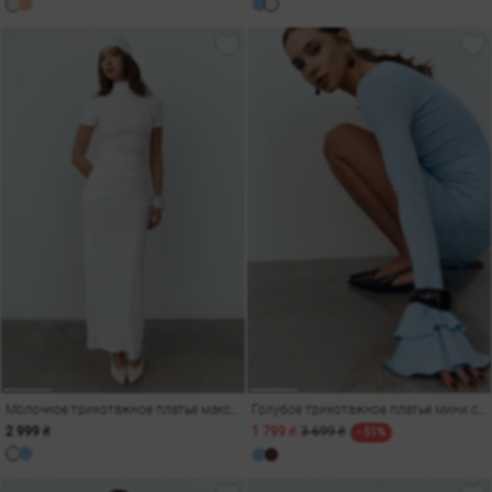
Молочное трикотажное платье макси с разрезом
Голубое трикотажное платье мини с рукавами с оборками
2 999 ₴
1 799 ₴
3 699 ₴
- 51%