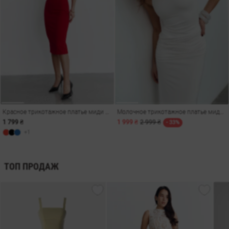
Красное трикотажное платье миди на широких бретелях
Молочное трикотажное платье миди с драпировкой
1 799 ₴
1 999 ₴
2 999 ₴
- 33%
+1
ТОП ПРОДАЖ