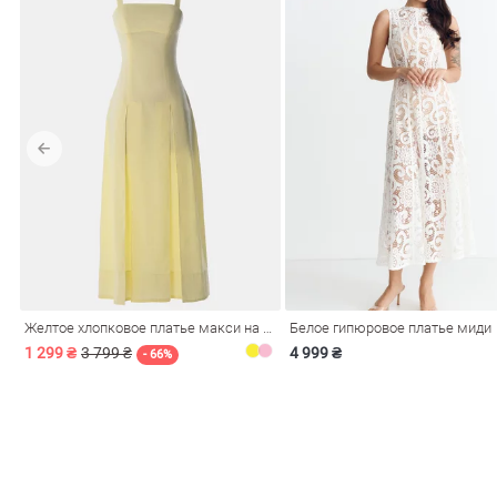
Желтое хлопковое платье макси на бретелях
Белое гипюровое платье миди
1 299 ₴
3 799 ₴
4 999 ₴
- 66%