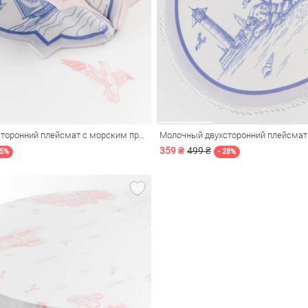
Молочный двухсторонний плейсмат с морским принтом 15х15 см
359 ₴
499 ₴
55%
- 28%