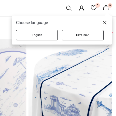
0
0
Choose language
English
Ukrainian
6 товаров