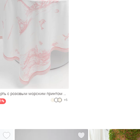
Сатиновая скатерть с розовым морским принтом 140х220 см
+6
11%