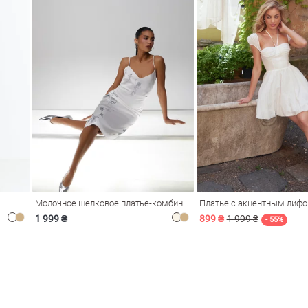
Молочное шелковое платье-комбинация Душа
Платье с акцентным лиф
1 999 ₴
899 ₴
1 999 ₴
- 55%