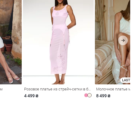
LAST SI
ом
Розовое платье из стрейч-сетки в бельевом стиле
4 499 ₴
8 499 ₴