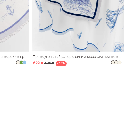
Молочный двухсторонний плейсмат с морским принтом 35х50 см
Прямоугольный ранер с синим морским принтом 150х40 см
629 ₴
699 ₴
- 10%