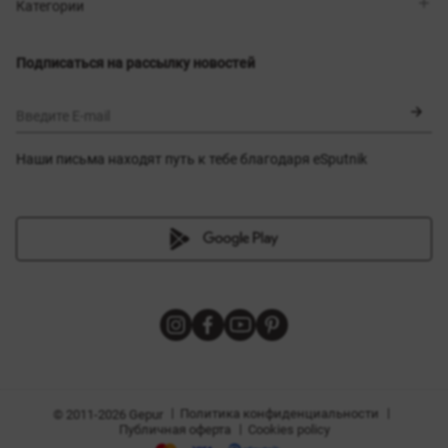
Магазины
Доставка
Категории
Блог
Оплата
Выбор размера
Новинки
Обмен и возврат
Платья
Подписаться на рассылку новостей
Сертификаты
Верхняя одежда
Корсеты
BLACK FRIDAY
Введите E-mail
Наши письма находят путь к тебе благодаря eSputnik
амы
|
|
Политика конфиденциальности
© 2011-2026 Gepur
|
Публичная оферта
Cookies policy