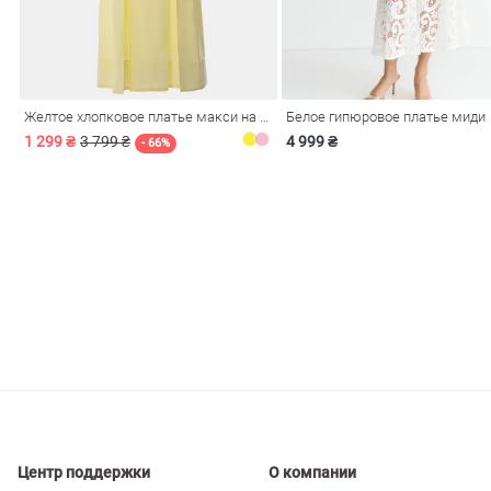
ечерние
Сарафаны
На
ные
ки
Желтое хлопковое платье макси на бретелях
Белое гипюровое платье миди
1 299 ₴
3 799 ₴
4 999 ₴
- 66%
си
Кожаные
Центр поддержки
О компании