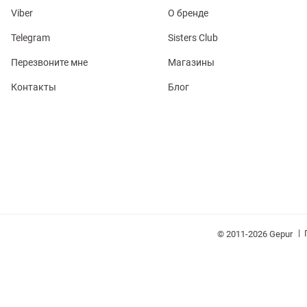
Viber
О бренде
Telegram
Sisters Club
Перезвоните мне
Магазины
Контакты
Блог
обелье
витеры
ия
Очки
Косметика
Платки
Панамы
|
© 2011-2026 Gepur