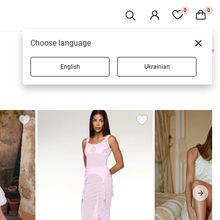
0
0
Choose language
0 товаров
English
Ukrainian