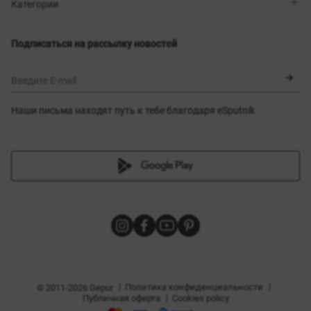
Магазины
Доставка
Категории
Блог
Оплата
Выбор размера
Новинки
Обмен и возврат
Платья
Подписаться на рассылку новостей
Сертификаты
Верхняя одежда
Корсеты
BLACK FRIDAY
Введите E-mail
Наши письма находят путь к тебе благодаря eSputnik
амы
|
|
Политика конфиденциальности
© 2011-2026 Gepur
|
Публичная оферта
Cookies policy